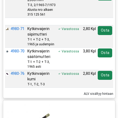
T-3, 2/1965-7/1973
Alusta nro alkaen
315 125 561
Lisätarvikkeet
4980-71
Kytkinvaijerin
2,80 Kpl
Varastossa
Osta
siipimutteri
T-1 + T-2 + T-3,
1965 ja uudempiin
4980-70
Kytkinvaijerin
3,80 Kpl
Varastossa
Osta
säätömutteri
T-1 + T-2 + T-3,
1965 asti
4980-76
Kytkinvaijerin
2,80 Kpl
Varastossa
Osta
kumi
T-1, T-2, T-3
ALV sisältyy hintaan