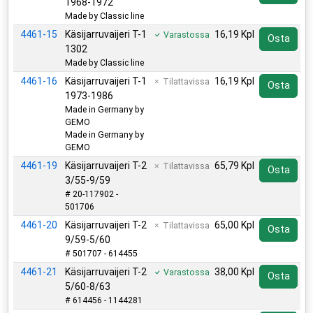
1968-1972
Made by Classic line
4461-15
Käsijarruvaijeri T-1
16,19 Kpl
Varastossa
Osta
1302
Made by Classic line
4461-16
Käsijarruvaijeri T-1
16,19 Kpl
Tilattavissa
Osta
1973-1986
Made in Germany by
GEMO
Made in Germany by
GEMO
4461-19
Käsijarruvaijeri T-2
65,79 Kpl
Tilattavissa
Osta
3/55-9/59
# 20-117902 -
501706
4461-20
Käsijarruvaijeri T-2
65,00 Kpl
Tilattavissa
Osta
9/59-5/60
# 501707 - 614455
4461-21
Käsijarruvaijeri T-2
38,00 Kpl
Varastossa
Osta
5/60-8/63
# 614456 - 1144281