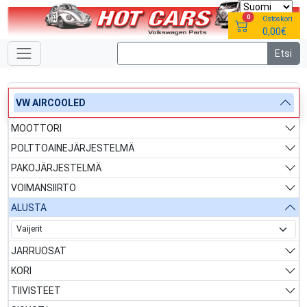
0
Ostoskori
0,00€
VW AIRCOOLED
MOOTTORI
POLTTOAINEJÄRJESTELMÄ
PAKOJÄRJESTELMÄ
VOIMANSIIRTO
ALUSTA
JARRUOSAT
KORI
TIIVISTEET