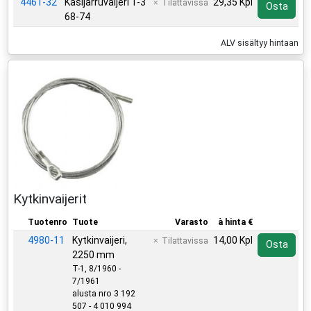
4461-32
Käsijarruvaijeri T-3
29,35 Kpl
Tilattavissa
Osta
68-74
ALV sisältyy hintaan
Kytkinvaijerit
Tuotenro
Tuote
Varasto
à hinta €
4980-11
Kytkinvaijeri,
14,00 Kpl
Tilattavissa
Osta
2250 mm
T-1, 8/1960 -
7/1961
alusta nro 3 192
507 - 4 010 994