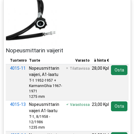
Nopeusmittarin vaijerit
Tuotenro
Tuote
Varasto
à hinta €
4015-11
Nopeusmittarin
28,00 Kpl
Tilattavissa
Osta
vaijeri, A1-laatu
T-1 1952-1957 +
KarmannGhia 1967-
1971
1275 mm
4015-13
Nopeusmittarin
23,00 Kpl
Varastossa
Osta
vaijeri A1-laatu
T-1, 8/1958 -
12/1986
1235 mm