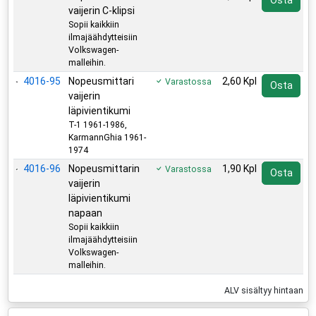
Osta
vaijerin C-klipsi
Sopii kaikkiin
ilmajäähdytteisiin
Volkswagen-
malleihin.
4016-95
Nopeusmittari
2,60 Kpl
Varastossa
Osta
vaijerin
läpivientikumi
T-1 1961-1986,
KarmannGhia 1961-
1974
4016-96
Nopeusmittarin
1,90 Kpl
Varastossa
Osta
vaijerin
läpivientikumi
napaan
Sopii kaikkiin
ilmajäähdytteisiin
Volkswagen-
malleihin.
ALV sisältyy hintaan