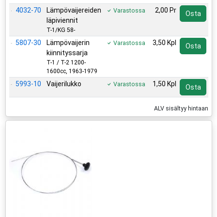
4032-70
Lämpövaijereiden
2,00 Pr
Varastossa
Osta
läpiviennit
T-1/KG 58-
5807-30
Lämpövaijerin
3,50 Kpl
Varastossa
Osta
kiinnityssarja
T-1 / T-2 1200-
1600cc, 1963-1979
5993-10
Vaijerilukko
1,50 Kpl
Varastossa
Osta
ALV sisältyy hintaan