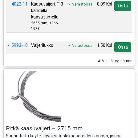
4022-11
Kaasuvaijeri, T-3
8,09 Kpl
Varastossa
Osta
kahdella
kaasuttimella
2665 mm, 1966-
1973
Lisätarvikkeet
5993-10
Vaijerilukko
1,50 Kpl
Varastossa
Osta
ALV sisältyy hintaan
Pitkä kaasuvaijeri – 2715 mm
Suunniteltu käytettäväksi tuplakaasareiden kanssa, joissa