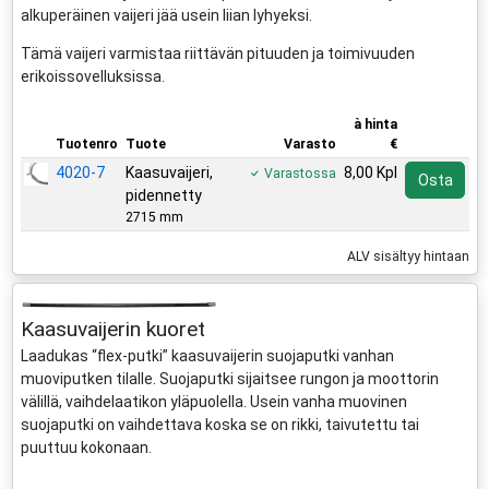
alkuperäinen vaijeri jää usein liian lyhyeksi.
Tämä vaijeri varmistaa riittävän pituuden ja toimivuuden
erikoissovelluksissa.
à hinta
Tuotenro
Tuote
Varasto
€
4020-7
Kaasuvaijeri,
8,00 Kpl
Varastossa
Osta
pidennetty
2715 mm
ALV sisältyy hintaan
Kaasuvaijerin kuoret
Laadukas “flex-putki” kaasuvaijerin suojaputki vanhan
muoviputken tilalle. Suojaputki sijaitsee rungon ja moottorin
välillä, vaihdelaatikon yläpuolella. Usein vanha muovinen
suojaputki on vaihdettava koska se on rikki, taivutettu tai
puuttuu kokonaan.