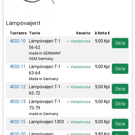
Lämpövaijerit
Tuotenro
Tuote
Varasto
à hinta €
4032-10
Lämpövaijeri T-1
9,00 Kpl
Varastossa
Osta
56-62
made in GERMANY
OEM Germany
4032-11
Lämpövaijeri T-1
9,00 Kpl
Varastossa
Osta
63-64
Made in Germany
4032-12
Lämpövaijeri T-1
9,00 Kpl
Varastossa
Osta
65-72
4032-13
Lämpövaijeri T-1
9,00 Kpl
Varastossa
Osta
73-79
made in Germany
4032-15
Lämpövaijeri 1303
9,00 Kpl
Varastossa
Osta
4032-20
Lämpövaijeri
9,80 Kpl
Varastossa