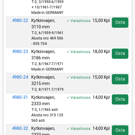
T-2, 3/1950-6/1959
+ 10/1961-7/1967
Made in GERMANY
4980-22
Kytkinvaijeri,
15,00 Kpl
Varastossa
Osta
3110 mm
T-2, 6/1959-9/1961
Alusta nro 469 506
- 835 704
4980-23
Kytkinvaijeri,
18,00 Kpl
Varastossa
Osta
3186 mm
T-2, 8/1967-7/1971
Made in GERMANY
4980-24
Kytkinvaijeri,
15,00 Kpl
Varastossa
Osta
3215 mm
T-2, 8/1971-7/1979
4980-31
Kytkinvaijeri,
14,00 Kpl
Varastossa
Osta
2333 mm
T-3, 1/1965 asti
Alusta nro 315 125
560 asti
4980-32
Kytkinvaijeri,
14,00 Kpl
Varastossa
Osta
2333 mm