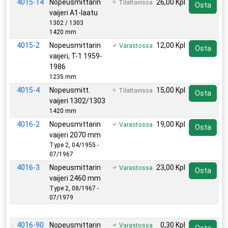
4015-14
Nopeusmittarin
26,00 Kpl
Tilattavissa
Osta
vaijeri A1-laatu
1302 / 1303
1420 mm
4015-2
Nopeusmittarin
12,00 Kpl
Varastossa
Osta
vaijeri, T-1 1959-
1986
1235 mm
4015-4
Nopeusmitt.
15,00 Kpl
Tilattavissa
Osta
vaijeri 1302/1303
1420 mm
4016-2
Nopeusmittarin
19,00 Kpl
Varastossa
Osta
vaijeri 2070 mm
Type 2, 04/1955 -
07/1967
4016-3
Nopeusmittarin
23,00 Kpl
Varastossa
Osta
vaijeri 2460 mm
Type 2, 08/1967 -
07/1979
Lisätarvikkeet
4016-90
Nopeusmittarin
0,30 Kpl
Varastossa