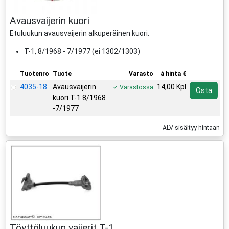
Avausvaijerin kuori
Etuluukun avausvaijerin alkuperäinen kuori.
T-1, 8/1968 - 7/1977 (ei 1302/1303)
Tuotenro
Tuote
Varasto
à hinta €
4035-18
Avausvaijerin
14,00 Kpl
Varastossa
Osta
kuori T-1 8/1968
-7/1977
ALV sisältyy hintaan
Töyttöluukun vaijerit T-1