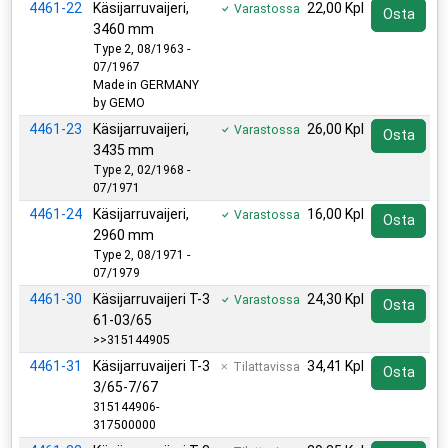
4461-22
Käsijarruvaijeri,
22,00 Kpl
Varastossa
Osta
3460 mm
Type 2, 08/1963 -
07/1967
Made in GERMANY
by GEMO
4461-23
Käsijarruvaijeri,
26,00 Kpl
Varastossa
Osta
3435 mm
Type 2, 02/1968 -
07/1971
4461-24
Käsijarruvaijeri,
16,00 Kpl
Varastossa
Osta
2960 mm
Type 2, 08/1971 -
07/1979
4461-30
Käsijarruvaijeri T-3
24,30 Kpl
Varastossa
Osta
61-03/65
>>315144905
4461-31
Käsijarruvaijeri T-3
34,41 Kpl
Tilattavissa
Osta
3/65-7/67
315144906-
317500000