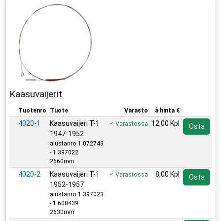
Kaasuvaijerit
Tuotenro
Tuote
Varasto
à hinta €
4020-1
Kaasuvaijeri T-1
12,00 Kpl
Varastossa
Osta
1947-1952
alustanro 1 072743
- 1 397022
2660mm
4020-2
Kaasuvaijeri T-1
8,00 Kpl
Varastossa
Osta
1952-1957
alustanro 1 397023
- 1 600439
2630mm