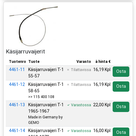
Käsijarruvaijerit
Tuotenro
Tuote
Varasto
à hinta €
4461-11
Käsijarruvaijeri T-1
16,19 Kpl
Tilattavissa
Osta
55-57
4461-12
Käsijarruvaijeri T-1
16,19 Kpl
Tilattavissa
Osta
58-65
>> 115 400 108
4461-13
Käsijarruvaijeri T-1
22,00 Kpl
Varastossa
Osta
1965-1967
Made in Germany by
GEMO
4461-14
Käsijarruvaijeri T-1
16,00 Kpl
Varastossa
Osta