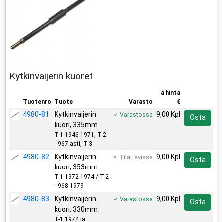
Kytkinvaijerin kuoret
à hinta
Tuotenro
Tuote
Varasto
€
4980-81
Kytkinvaijerin
9,00 Kpl
Varastossa
Osta
kuori, 335mm
T-1 1946-1971, T-2
1967 asti, T-3
4980-82
Kytkinvaijerin
9,00 Kpl
Tilattavissa
Osta
kuori, 353mm
T-1 1972-1974 / T-2
1968-1979
4980-83
Kytkinvaijerin
9,00 Kpl
Varastossa
Osta
kuori, 330mm
T-1 1974 ja