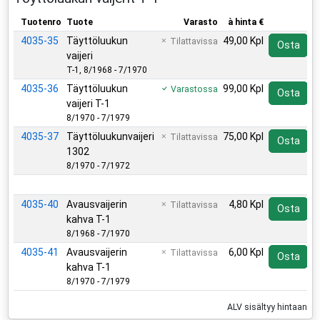
Tuotenro
Tuote
Varasto
à hinta €
4035-35
Täyttöluukun
49,00 Kpl
Tilattavissa
Osta
vaijeri
T-1, 8/1968 - 7/1970
4035-36
Täyttöluukun
99,00 Kpl
Varastossa
Osta
vaijeri T-1
8/1970 - 7/1979
4035-37
Täyttöluukunvaijeri
75,00 Kpl
Tilattavissa
Osta
1302
8/1970 - 7/1972
Lisätarvikkeet
4035-40
Avausvaijerin
4,80 Kpl
Tilattavissa
Osta
kahva T-1
8/1968 - 7/1970
4035-41
Avausvaijerin
6,00 Kpl
Tilattavissa
Osta
kahva T-1
8/1970 - 7/1979
ALV sisältyy hintaan