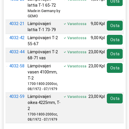
Osta
lattia T-1 65-72
Made in Germany by
GEMO
4032-21
Lämpövaijeri
9,00 Kpl
Varastossa
Osta
lattia T-1 73-79
4032-42
Lämpövaijeri T-2
9,00 Kpl
Varastossa
Osta
55-67
4032-44
Lämpövaijeri T-2
23,00 Kpl
Varastossa
Osta
68-71 vas
4032-58
Lämpövaijeri
23,00 Kpl
Varastossa
Osta
vasen 4100mm,
T-2
1700-1800-2000cc,
08/1972 - 07/1979
4032-59
Lämpövaijeri
23,00 Kpl
Varastossa
Osta
oikea 4225mm, T-
2
1700-1800-2000cc,
08/1972 - 07/1979
Lisätarvikkeet