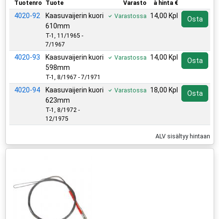
Tuotenro
Tuote
Varasto
à hinta €
4020-92
Kaasuvaijerin kuori
14,00 Kpl
Varastossa
Osta
610mm
T-1, 11/1965 -
7/1967
4020-93
Kaasuvaijerin kuori
14,00 Kpl
Varastossa
Osta
598mm
T-1, 8/1967 - 7/1971
4020-94
Kaasuvaijerin kuori
18,00 Kpl
Varastossa
Osta
623mm
T-1, 8/1972 -
12/1975
ALV sisältyy hintaan