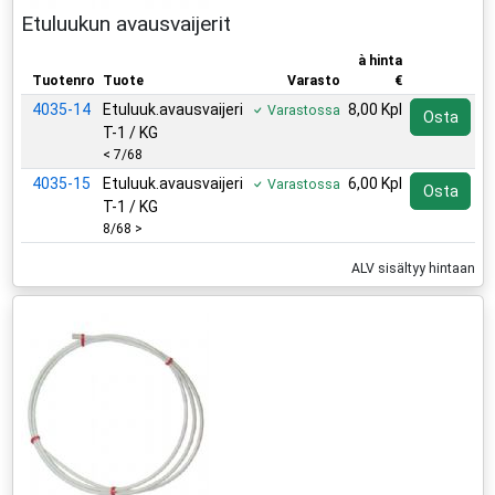
Etuluukun avausvaijerit
à hinta
Tuotenro
Tuote
Varasto
€
4035-14
Etuluuk.avausvaijeri
8,00 Kpl
Varastossa
Osta
T-1 / KG
< 7/68
4035-15
Etuluuk.avausvaijeri
6,00 Kpl
Varastossa
Osta
T-1 / KG
8/68 >
ALV sisältyy hintaan