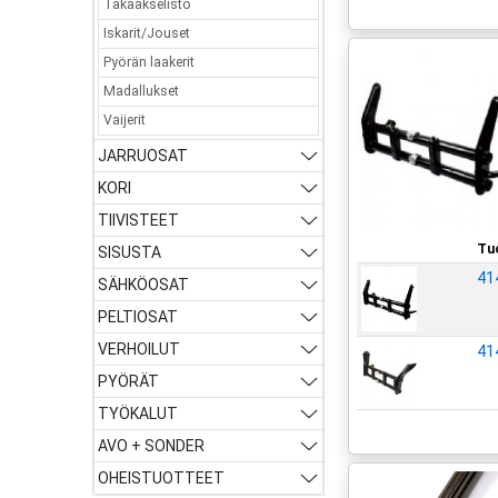
Takaakselisto
Iskarit/Jouset
Pyörän laakerit
Madallukset
Vaijerit
JARRUOSAT
KORI
TIIVISTEET
Tu
SISUSTA
41
SÄHKÖOSAT
PELTIOSAT
VERHOILUT
41
PYÖRÄT
TYÖKALUT
AVO + SONDER
OHEISTUOTTEET