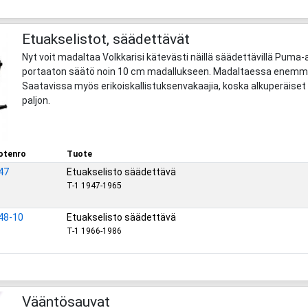
Etuakselistot, säädettävät
Nyt voit madaltaa Volkkarisi kätevästi näillä säädettävillä Puma-
portaaton säätö noin 10 cm madallukseen. Madaltaessa enemmän
Saatavissa myös erikoiskallistuksenvakaajia, koska alkuperäiset v
paljon.
otenro
Tuote
47
Etuakselisto säädettävä
T-1 1947-1965
48-10
Etuakselisto säädettävä
T-1 1966-1986
Vääntösauvat