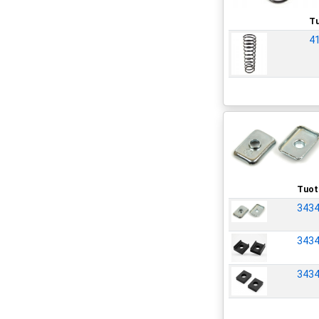
Tu
4
Tuot
3434
3434
3434