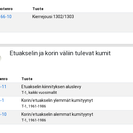
otenro
Tuote
166-10
Kierrejousi 1302/1303
Etuakselin ja korin väliin tulevat kumit
enro
Tuote
-11
Etuakselin kiinnityksen aluslevy
T-1, kaikki vuosimallit
-1
Korin/etuakselin ylemmät kumityynyt
T-1, 1961-1986
-10
Korin/etuakselin alemmat kumityynyt
T-1, 1961-1986