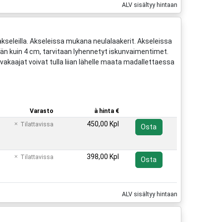
ALV sisältyy hintaan
akseleilla. Akseleissa mukana neulalaakerit. Akseleissa
 kuin 4 cm, tarvitaan lyhennetyt iskunvaimentimet.
akaajat voivat tulla liian lähelle maata madallettaessa
Varasto
à hinta €
450,00 Kpl
Tilattavissa
Osta
398,00 Kpl
Tilattavissa
Osta
ALV sisältyy hintaan