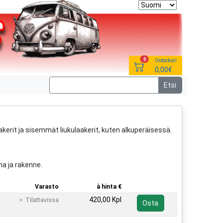
0
Ostoskori
0,00€
rit ja sisemmät liukulaakerit, kuten alkuperäisessä.
ma ja rakenne.
Varasto
à hinta €
420,00 Kpl
Tilattavissa
Osta