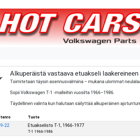
Alkuperäistä vastaava etuakseli laakereineen
Toimitetaan täysin asennusvalmiina – mukana ulommat neulalaake
Sopii Volkswagen T-1 -malleihin vuosilta 1966–1986.
Täydellinen valinta kun halutaan säilyttää alkuperäinen ajotuntu
tenro
Tuote
9-22
Etuakselisto T-1, 1966-1977
T-1 1966-1986