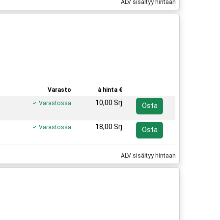
ALV sisältyy hintaan
Varasto
à hinta €
10,00 Srj
Varastossa
Osta
18,00 Srj
Varastossa
Osta
ALV sisältyy hintaan