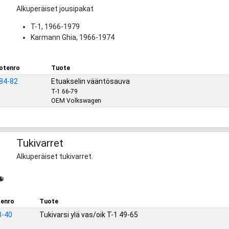
Alkuperäiset jousipakat
T-1, 1966-1979
Karmann Ghia, 1966-1974
otenro
Tuote
84-82
Etuakselin vääntösauva
T-1 66-79
OEM Volkswagen
Tukivarret
Alkuperäiset tukivarret.
enro
Tuote
3-40
Tukivarsi ylä vas/oik T-1 49-65