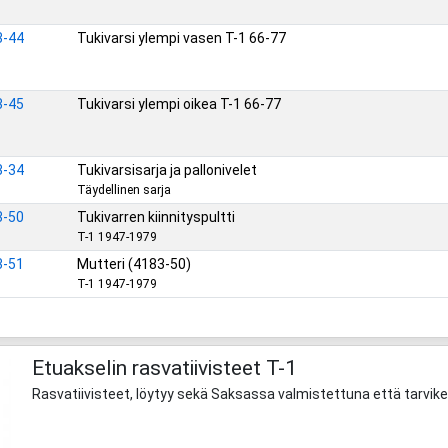
3-44
Tukivarsi ylempi vasen T-1 66-77
3-45
Tukivarsi ylempi oikea T-1 66-77
3-34
Tukivarsisarja ja pallonivelet
Täydellinen sarja
3-50
Tukivarren kiinnityspultti
T-1 1947-1979
3-51
Mutteri (4183-50)
T-1 1947-1979
Etuakselin rasvatiivisteet T-1
Rasvatiivisteet, löytyy sekä Saksassa valmistettuna että tarvik