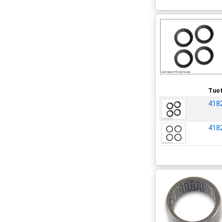
Tuot
418
418