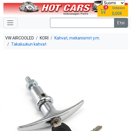
0
Ostoskori
0,00€
VW AIRCOOLED
KORI
Kahvat, mekanismit y.m.
Takaluukun kahvat