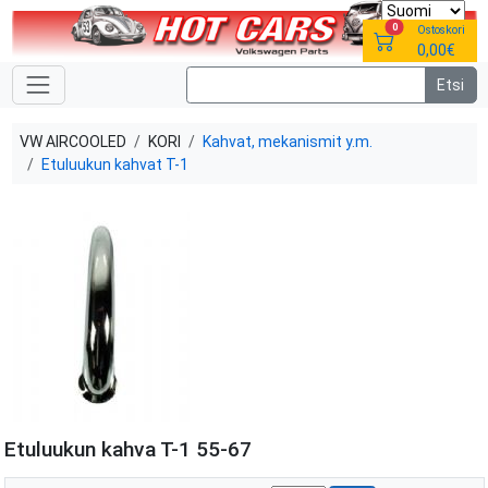
0
Ostoskori
0,00€
VW AIRCOOLED
KORI
Kahvat, mekanismit y.m.
Etuluukun kahvat T-1
Etuluukun kahva T-1 55-67