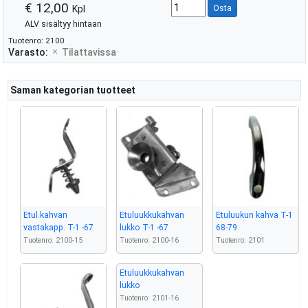
€ 12,00
Kpl
Osta
ALV sisältyy hintaan
Tuotenro: 2100
Varasto:
Tilattavissa
Saman kategorian tuotteet
Etul.kahvan
Etuluukkukahvan
Etuluukun kahva T-1
vastakapp. T-1 -67
lukko T-1 -67
68-79
Tuotenro: 2100-15
Tuotenro: 2100-16
Tuotenro: 2101
Etuluukkukahvan
lukko
Tuotenro: 2101-16