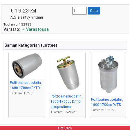
€ 19,23
Kpl
Osta
ALV sisältyy hintaan
Tuotenro: 152953
Varasto:
Varastossa
Saman kategorian tuotteet
Polttoainesuodatin,
1600-1700cc D/TD
Tuotenro: 152951
Polttoainesuodatin,
Polttoainesuodatin,
1600-1700cc D/TD,
1600-1700cc D/TD
alkuperäinen
Tuotenro: 152955
Tuotenro: 152952
Hot Cars